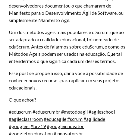
desenvolvedores documentou o que chamaram de
Manifesto para o Desenvolvimento Ágil de Software, ou
simplesmente Manifesto Ágil.
Um dos métodos ágeis mais populares é o Scrum, que ao
ser adaptado a realidade educacional, foi nomeado de
eduScrum. Antes de falarmos sobre eduScrum, e como os
Métodos Ágeis podem ser usados na educação. Que tal
entendermos o que significa cada um desses termos.
Esse post se propõe a isso, dar a você a possibilidade de
conhecer novos recursos para aplicar em seus projetos
educacionais.
O que achou?
#eduscrum
#eduscrumbr
#metodoagil
#agileschool
#agileclassroom
#educagile
#scrum
#agilidade
#googleei
#brz19
#googleinnovator
#googleforeducation
#innovatorsbr