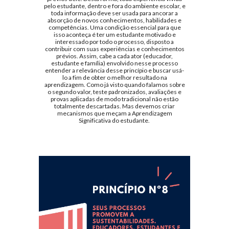
pelo estudante, dentro e fora do ambiente escolar, e
toda informação deve ser usada para ancorar a
absorção de novos conhecimentos, habilidades e
competências. Uma condição essencial para que
isso aconteça é ter um estudante motivado e
interessado por todo o processo, disposto a
contribuir com suas experiências e conhecimentos
prévios. Assim, cabe a cada ator (educador,
estudante e família) envolvido nesse processo
entender a relevância desse princípio e buscar usá-
lo a fim de obter o melhor resultado na
aprendizagem. Como já visto quando falamos sobre
o segundo valor, teste padronizados, avaliações e
provas aplicadas de modo tradicional não estão
totalmente descartadas. Mas devemos criar
mecanismos que meçam a Aprendizagem
Significativa do estudante.